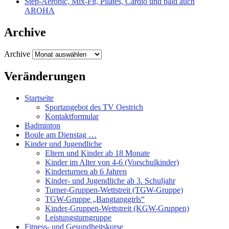
Step-Aerobic, Mix-Fit, Pilates, Cardio und bald auch
AROHA
Archive
Archive
Veränderungen
Startseite
Sportangebot des TV Oestrich
Kontaktformular
Badminton
Boule am Dienstag …
Kinder und Jugendliche
Eltern und Kinder ab 18 Monate
Kinder im Alter von 4-6 (Vorschulkinder)
Kinderturnen ab 6 Jahren
Kinder- und Jugendliche ab 3. Schuljahr
Turner-Gruppen-Wettstreit (TGW-Gruppe)
TGW-Gruppe „Bangtanggirls“
Kinder-Gruppen-Wettstreit (KGW-Gruppen)
Leistungsturngruppe
Fitness- und Gesundheitskurse