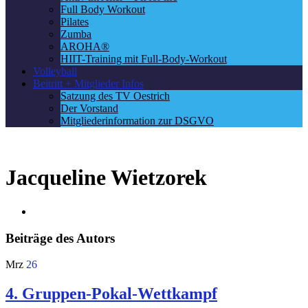
Full Body Workout
Pilates
Zumba
AROHA®
HIIT-Training mit Full-Body-Workout
Volleyball
Beitritt + Mitglieder Infos
Satzung des TV Oestrich
Der Vorstand
Mitgliederinformation zur DSGVO
Jacqueline Wietzorek
Beiträge des Autors
Mrz
26
4. Gruppen-Pokal-Wettkampf