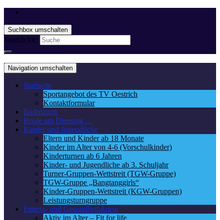
Suchbox umschalten
Search for:
Navigation umschalten
Startseite
Sportangebot des TV Oestrich
Kontaktformular
Badminton
Boule am Dienstag …
Kinder und Jugendliche
Eltern und Kinder ab 18 Monate
Kinder im Alter von 4-6 (Vorschulkinder)
Kinderturnen ab 6 Jahren
Kinder- und Jugendliche ab 3. Schuljahr
Turner-Gruppen-Wettstreit (TGW-Gruppe)
TGW-Gruppe „Bangtanggirls“
Kinder-Gruppen-Wettstreit (KGW-Gruppen)
Leistungsturngruppe
Fitness- und Gesundheitskurse
Aktiv im Alter – Fit for life