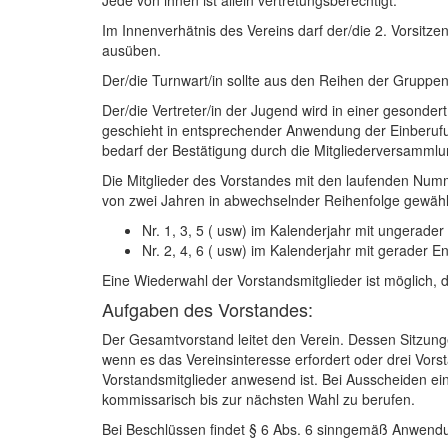
Jede von ihnen ist allein vertretungsberechtigt.
Im Innenverhätnis des Vereins darf der/die 2. Vorsitz
ausüben.
Der/die Turnwart/in sollte aus den Reihen der Gruppe
Der/die Vertreter/in der Jugend wird in einer gesond
geschieht in entsprechender Anwendung der Einberufun
bedarf der Bestätigung durch die Mitgliederversammlu
Die Mitglieder des Vorstandes mit den laufenden Numm
von zwei Jahren in abwechselnder Reihenfolge gewähl
Nr. 1, 3, 5 ( usw) im Kalenderjahr mit ungerader
Nr. 2, 4, 6 ( usw) im Kalenderjahr mit gerader E
Eine Wiederwahl der Vorstandsmitglieder ist möglich, 
Aufgaben des Vorstandes:
Der Gesamtvorstand leitet den Verein. Dessen Sitzung
wenn es das Vereinsinteresse erfordert oder drei Vorst
Vorstandsmitglieder anwesend ist. Bei Ausscheiden ein
kommissarisch bis zur nächsten Wahl zu berufen.
Bei Beschlüssen findet § 6 Abs. 6 sinngemäß Anwendu