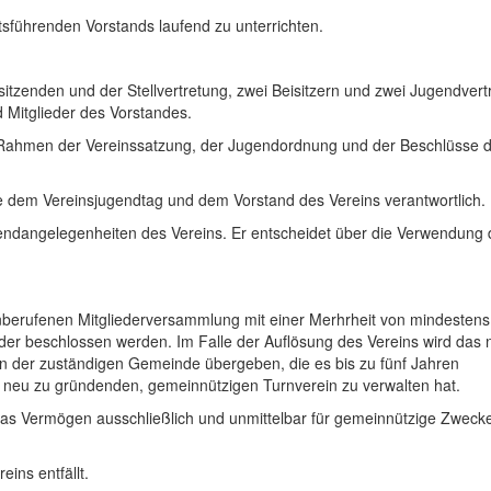
tsführenden Vorstands laufend zu unterrichten.
tzenden und der Stellvertretung, zwei Beisitzern und zwei Jugendvertr
d Mitglieder des Vorstandes.
m Rahmen der Vereinssatzung, der Jugendordnung und der Beschlüsse 
e dem Vereinsjugendtag und dem Vorstand des Vereins verantwortlich.
gendangelegenheiten des Vereins. Er entscheidet über die Verwendung d
nberufenen Mitgliederversammlung mit einer Merhrheit von mindestens
eder beschlossen werden. Im Falle der Auflösung des Vereins wird das 
gen der zuständigen Gemeinde übergeben, die es bis zu fünf Jahren
 ) neu zu gründenden, gemeinnützigen Turnverein zu verwalten hat.
 das Vermögen ausschließlich und unmittelbar für gemeinnützige Zweck
ins entfällt.