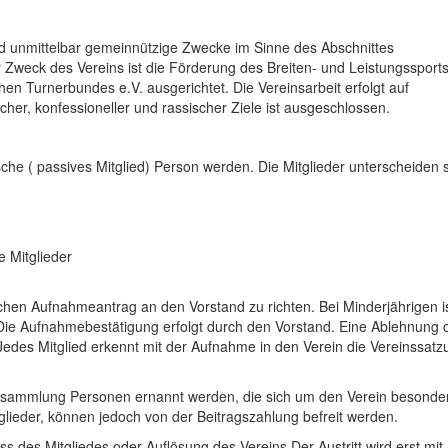
und unmittelbar gemeinnützige Zwecke im Sinne des Abschnittes
Zweck des Vereins ist die Förderung des Breiten- und Leistungssports
n Turnerbundes e.V. ausgerichtet. Die Vereinsarbeit erfolgt auf
cher, konfessioneller und rassischer Ziele ist ausgeschlossen.
ische ( passives Mitglied) Person werden. Die Mitglieder unterscheiden s
e Mitglieder
tlichen Aufnahmeantrag an den Vorstand zu richten. Bei Minderjährigen is
 Die Aufnahmebestätigung erfolgt durch den Vorstand. Eine Ablehnung 
edes Mitglied erkennt mit der Aufnahme in den Verein die Vereinssat
ersammlung Personen ernannt werden, die sich um den Verein besonde
lieder, können jedoch von der Beitragszahlung befreit werden.
luss des Mitgliedes oder Auflösung des Vereins.Der Austritt wird erst mit