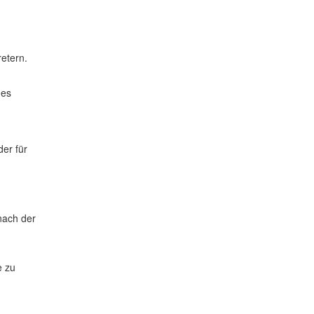
etern.
des
er für
nach der
e zu