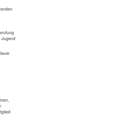
tzenden
berufung
r Jugend
 Dauer
mmen,
r
tglied