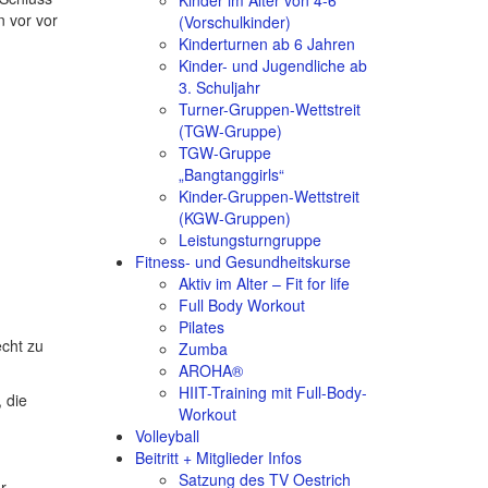
Kinder im Alter von 4-6
n vor vor
(Vorschulkinder)
Kinderturnen ab 6 Jahren
Kinder- und Jugendliche ab
3. Schuljahr
Turner-Gruppen-Wettstreit
(TGW-Gruppe)
TGW-Gruppe
„Bangtanggirls“
Kinder-Gruppen-Wettstreit
(KGW-Gruppen)
Leistungsturngruppe
Fitness- und Gesundheitskurse
Aktiv im Alter – Fit for life
Full Body Workout
Pilates
echt zu
Zumba
AROHA®
HIIT-Training mit Full-Body-
 die
Workout
Volleyball
Beitritt + Mitglieder Infos
Satzung des TV Oestrich
r