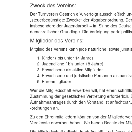
Zweck des Vereins:
Der Turnverein Oestrich e.V. verfolgt ausschließlich 
„steuerbegünstigte Zwecke“ der Abgabenordnung. Der 
insbesondere der Jugendarbeit – im Sinne des Deutsche
demokratischer Grundlage. Die Verfolgung parteipolitis
Mitglieder des Vereins:
Mitglied des Vereins kann jede natürliche, sowie jurist
Kinder ( bis unter 14 Jahre)
Jugendliche ( bis unter 18 Jahre)
Erwachsene als aktive Mitglieder
Erwachsene und juristische Personen als passiv
Ehrenmitglieder
Wer die Mitgliedschaft erwerben will, hat einen schrif
Zustimmung der gesetzlichen Vertretung erforderlich.
Aufnahmeantrages durch den Vorstand ist anfechtbar.J
-ordnungen an.
Zu den Ehrenmitgliedern können von der Mitgliederv
Verdienste erworben haben. Sie haben Rechte der Mitg
Die Mitgliedschaft erlischt durch Austritt, Tod, Aussch