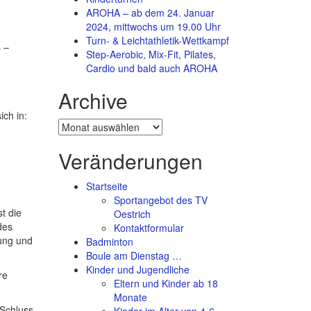
AROHA – ab dem 24. Januar
2024, mittwochs um 19.00 Uhr
Turn- & Leichtathletik-Wettkampf
 –
Step-Aerobic, Mix-Fit, Pilates,
Cardio und bald auch AROHA
Archive
ich in:
Archive
Veränderungen
Startseite
Sportangebot des TV
t die
Oestrich
des
Kontaktformular
zung und
Badminton
Boule am Dienstag …
Kinder und Jugendliche
re
Eltern und Kinder ab 18
Monate
 Schluss